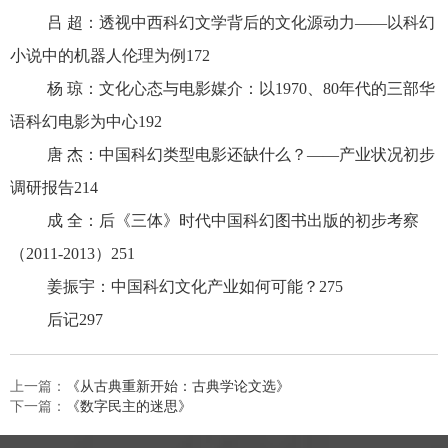
吕 超：透视中西科幻文学背后的文化源动力——以科幻
小说中的机器人伦理为例172
杨 琼：文化心态与电影媒介：以1970、80年代的三部华
语科幻电影为中心192
唐 杰：中国科幻类型电影还缺什么？——产业状况初步
调研报告214
成 全：后《三体》时代中国科幻图书出版的初步考察
（2011-2013）251
姜振宇：中国科幻文化产业如何可能？275
后记297
上一篇：
《从古典重新开始：古典学论文选》
下一篇：
《数字民主的迷思》