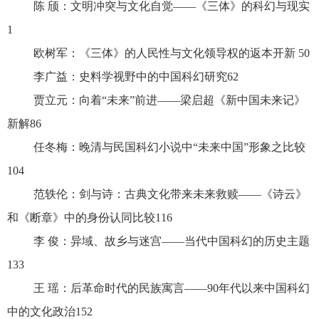
陈 颀：文明冲突与文化自觉——《三体》的科幻与现实
1
欧树军：《三体》的人民性与文化领导权的返本开新 50
李广益：史料学视野中的中国科幻研究62
贾立元：向着“未来”前进——梁启超《新中国未来记》
新解86
任冬梅：晚清与民国科幻小说中“未来中国”形象之比较
104
范轶伦：剑与诗：古典文化带来未来救赎——《诗云》
和《断章》中的身份认同比较116
李 俊：异域、故乡与迷宫——当代中国科幻的历史主题
133
王 瑶：后革命时代的民族寓言——90年代以来中国科幻
中的文化政治152