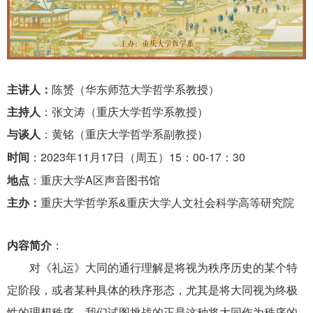
主讲人：
陈赟
（华东师范大学哲学系教授）
主持人
：张文涛（重庆大学哲学系教授）
与谈人
：黄铭（重庆大学哲学系副教授）
2023
11
17日
15
00-
17
30
时间
：
年
月
（周五）
：
：
A
地点
：重庆大学
区声音图书馆
主办：
重庆大学哲学系&
重庆大学人文社会科学高等研究院
内容简介
：
对《礼运》大同的通行理解是将视为秩序历史的某个特
定阶段，或者某种具体的秩序形态，尤其是将大同视为终极
性的理想秩序。我们试图挑战的正是这种将大同作为秩序的