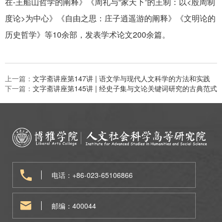
-
“
”
<
在
王船山哲学的阐释》《周礼与
家天下
的王制：以
殷周制
>
度论
为中心》《自由之思：庄子逍遥游的阐释》《文明论的
10
200
历史哲学》等
余部，发表学术论文
余篇。
上一篇：
文字斋讲座第147讲 | 语文学与现代人文科学的方法和实践
下一篇：
文字斋讲座第145讲 | 经史子集与文论关键词研究的古典范式
电话：+86-023-65106866
邮编：400044