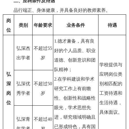
二、应聘条件及待遇
品行端正、身体健康，并具备良好的教师素养。
岗
类别
年龄要求
业务条件
待遇
位
1.德才兼备，具有良
弘深杰
不超过55
好的个人品质、职业
出学者
岁
道德、创新意识和团
学校提供与
队精神；
弘
应聘岗位类
2.在学科建设和学术
深
弘深优
不超过50
别相匹配的
研究工作上有前瞻
岗
秀学者
岁
工资待遇和
性、创新性和战略性
位
生活待遇，
眼光，学术思想先
具体面议。
进，研究领域明确且
弘深青
不超过40
已形成特色，具有国
年学者
岁