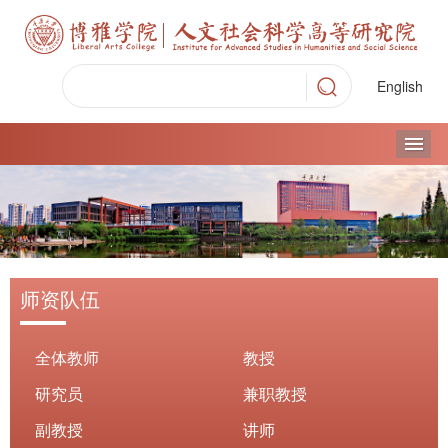
English
导
师资队伍
全体教师
教授
研究员
兼职教授
副教授
讲师