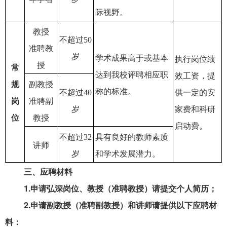
际视野。
教授
不超过50
准聘教
岁
学术成果高于或基本
执行岗位绩
授
常
达到我校评聘相应职
效工资，提
规
副教授
称的标准。
不超过40
供一定的安
岗
准聘副
岁
家费和科研
位
教授
启动费。
不超过32
具有良好的教师素质
讲师
岁
和学术发展潜力。
三、应聘材料
1.
申请弘深岗位、教授（准聘教授）请提交个人简历；
2.
申请副教授（准聘副教授）和讲师请提供以下应聘材
料：